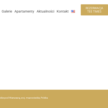
REZERWACJA
Galerie
Apartamenty
Aktualności
Kontakt
TEE TIMES
heckie pod Warszawą, woj. mazowieckie, Polska