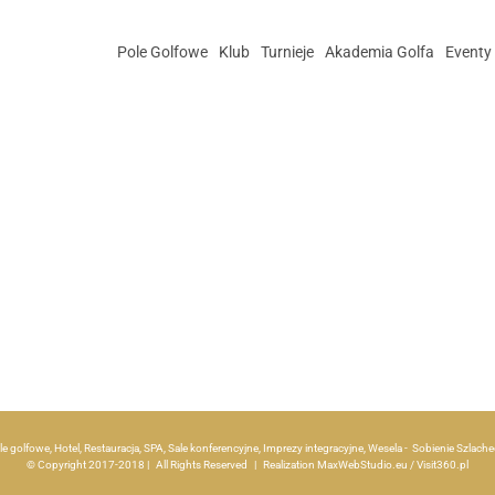
Pole Golfowe
Klub
Turnieje
Akademia Golfa
Eventy
le golfowe, Hotel, Restauracja, SPA, Sale konferencyjne, Imprezy integracyjne, Wesela - Sobienie Szlac
© Copyright 2017-2018 | All Rights Reserved | Realization
MaxWebStudio.eu
/
Visit360.pl